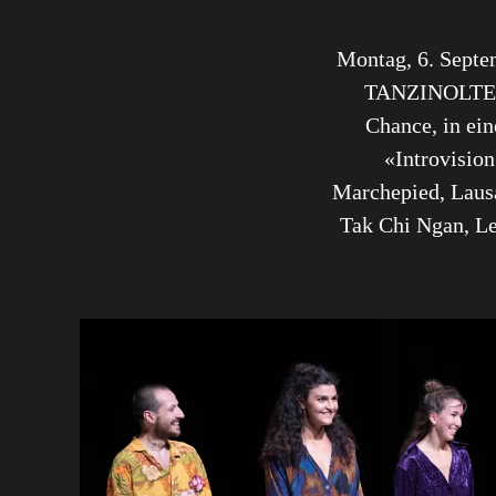
Montag, 6. Septe
TANZINOLTEN i
Chance, in ei
«Introvisio
Marchepied, Laus
Tak Chi Ngan, Lei