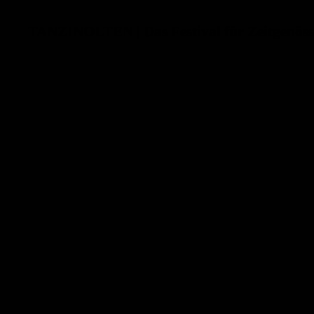
TANZINOLTEN | Das Festival für Zeitgenöss
Zum Hauptinhalt springen