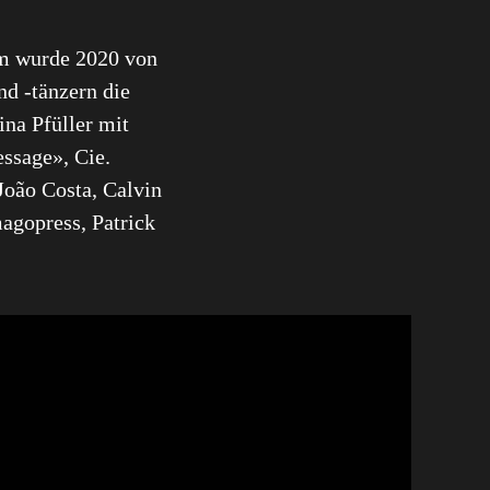
rm wurde 2020 von
d -tänzern die
na Pfüller mit
ssage», Cie.
oão Costa, Calvin
magopress, Patrick