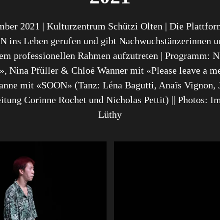
mber 2021 | Kulturzentrum Schützi Olten | Die Plattfo
ns Leben gerufen und gibt Nachwuchstänzerinnen un
nem professionellen Rahmen aufzutreten | Programm: Ni
n», Nina Pfüller & Chloé Wanner mit «Please leave a me
anne mit «SOON» (Tanz: Léna Bagutti, Anaïs Vignon, J
tung Corinne Rochet und Nicholas Pettit) || Photos: I
Lüthy